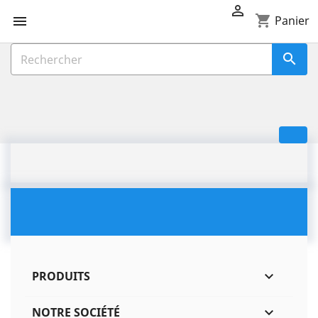

shopping_cart

Panier

PRODUITS

NOTRE SOCIÉTÉ
